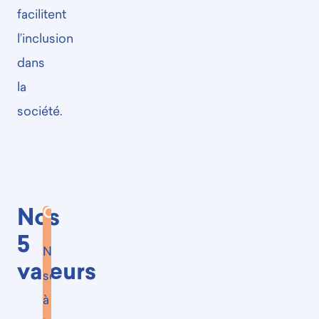
facilitent
l’inclusion
dans
la
société.
Ouverture
Nos
5
Nous
valeurs
sommes
à