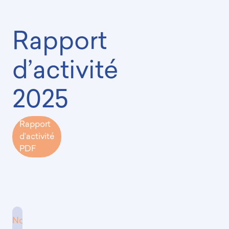
Rapport
d’activité
2025
Rapport
d’activité
PDF
Nouveauté